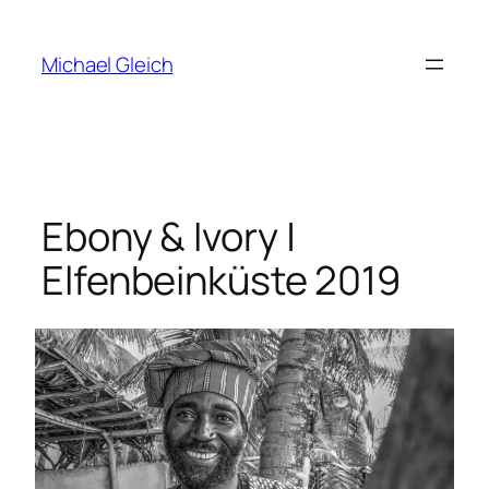
Zum
Inhalt
Michael Gleich
springen
Ebony & Ivory |
Elfenbeinküste 2019